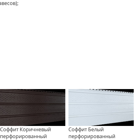
+7-902-861-78-60
весов);
г. Магнитогорск
info@ttm74.ru
Соффит Коричневый
Соффит Белый
перфорированный
перфорированный