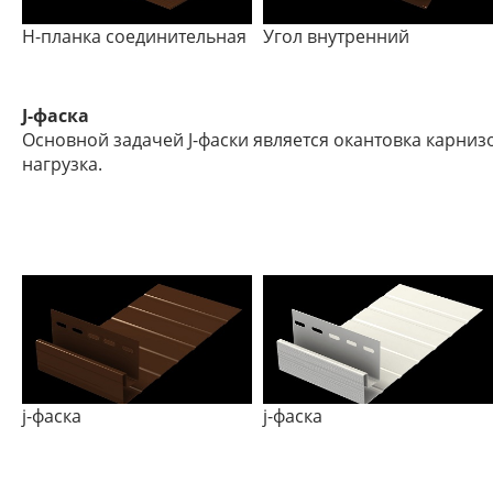
Н-планка соединительная
Угол внутренний
J-фаска
Основной задачей J-фаски является окантовка карниз
нагрузка.
j-фаска
j-фаска