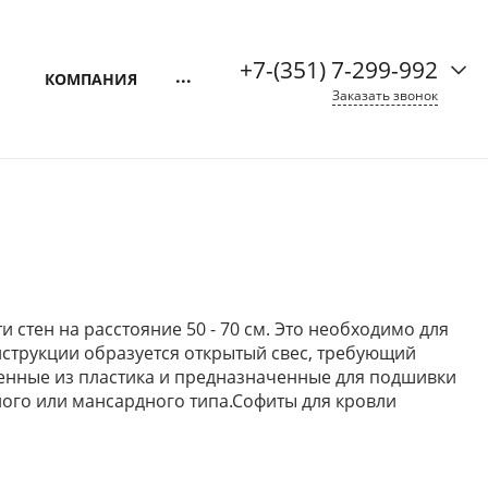
+7-(351) 7-299-992
...
КОМПАНИЯ
Заказать звонок
+7-(351) 7-299-992
г. Челябинск офис, ул. Сони
Кривой, д. 33
Пн-Пт: 9:00-18:00
Cб-Вс:
Выходной
info@ttm74.ru
г. Челябинск , Кирова 130Б
ПН-ПТ 9ч -18ч
ВСК выходной
стен на расстояние 50 - 70 см. Это необходимо для
info@ttm74.ru
нструкции образуется открытый свес, требующий
вленные из пластика и предназначенные для подшивки
+7 (343) 310-25-52
ого или мансардного типа.Софиты для кровли
г. Екатеринбург, ул.
Цвиллинга, 6 офис 414